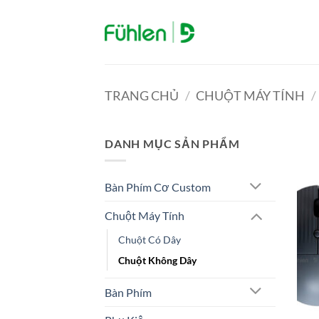
Bỏ
qua
nội
dung
TRANG CHỦ
/
CHUỘT MÁY TÍNH
/
DANH MỤC SẢN PHẨM
Bàn Phím Cơ Custom
Chuột Máy Tính
Chuột Có Dây
Chuột Không Dây
Bàn Phím