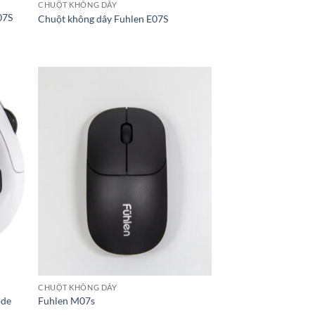
CHUỘT KHÔNG DÂY
07S
Chuột không dây Fuhlen E07S
CHUỘT KHÔNG DÂY
ode
Fuhlen M07s