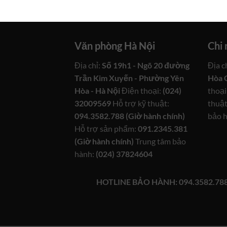
Văn phòng Hà Nội
Chi
Địa chỉ:
Số 19h1 - Ngõ 20 đường
Địa c
Trần Kim Xuyến - Phường Yên
Hòa 
Hòa - Hà Nội
Điện thoại:
(024)
thoại
32009569
Hỗ trợ kỹ thuật:
thuật
094.3582.788 (Giờ hành chính)
bảo 
Hỗ trợ sản phẩm:
091.2345.381
(Giờ hành chính)
Trung tâm bảo
hành:
(024) 37824604
HOTLINE BẢO HÀNH: 094.3582.78