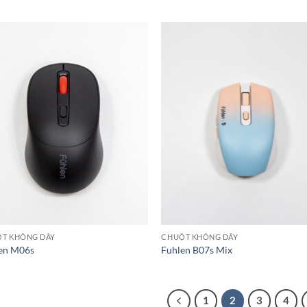
T KHÔNG DÂY
CHUỘT KHÔNG DÂY
en M06s
Fuhlen B07s Mix
1
2
3
4