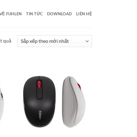
VỀ FUHLEN
TIN TỨC
DOWNLOAD
LIÊN HỆ
Đã
ết quả
sắp
xếp
theo
mới
nhất