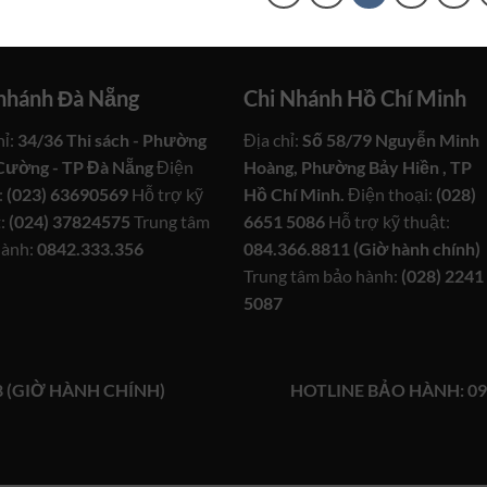
 nhánh Đà Nẵng
Chi Nhánh Hồ Chí Minh
hỉ:
34/36 Thi sách - Phường
Địa chỉ:
Số 58/79 Nguyễn Minh
Cường - TP Đà Nẵng
Điện
Hoàng, Phường Bảy Hiền , TP
:
(023) 63690569
Hỗ trợ kỹ
Hồ Chí Minh.
Điện thoại:
(028)
:
(024) 37824575
Trung tâm
6651 5086
Hỗ trợ kỹ thuật:
hành:
0842.333.356
084.366.8811 (Giờ hành chính)
Trung tâm bảo hành:
(028) 2241
5087
8 (GIỜ HÀNH CHÍNH)
HOTLINE BẢO HÀNH: 09