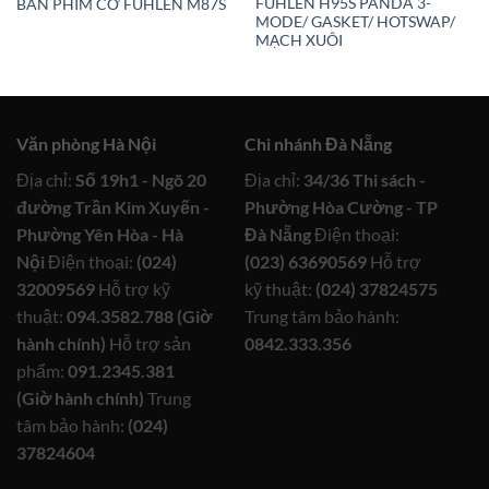
FUHLEN H95S PANDA 3-
BÀN PHÍM CƠ FUHLEN M87S
MODE/ GASKET/ HOTSWAP/
MẠCH XUÔI
Văn phòng Hà Nội
Chi nhánh Đà Nẵng
Địa chỉ:
Số 19h1 - Ngõ 20
Địa chỉ:
34/36 Thi sách -
đường Trần Kim Xuyến -
Phường Hòa Cường - TP
Phường Yên Hòa - Hà
Đà Nẵng
Điện thoại:
Nội
Điện thoại:
(024)
(023) 63690569
Hỗ trợ
32009569
Hỗ trợ kỹ
kỹ thuật:
(024) 37824575
thuật:
094.3582.788 (Giờ
Trung tâm bảo hành:
hành chính)
Hỗ trợ sản
0842.333.356
phẩm:
091.2345.381
(Giờ hành chính)
Trung
tâm bảo hành:
(024)
37824604