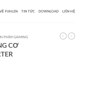
VỀ FUHLEN
TIN TỨC
DOWNLOAD
LIÊN HỆ
N PHÍM GAMING
NG CƠ
RTER