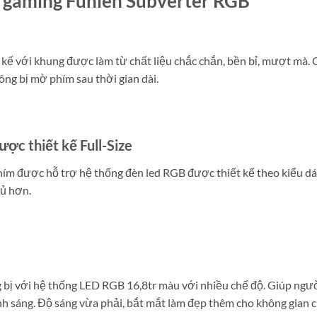
ím gaming Fuhlen Subverter RGB
kế với khung được làm từ chất liệu chắc chắn, bền bỉ, mượt mà. 
hông bị mờ phím sau thời gian dài.
ợc thiết kế Full-Size
ím được hỗ trợ hệ thống đèn led RGB được thiết kế theo kiểu dán
đủ hơn.
bị với hệ thống LED RGB 16,8tr màu với nhiều chế độ. Giúp ngườ
h sáng. Độ sáng vừa phải, bắt mắt làm đẹp thêm cho không gian c