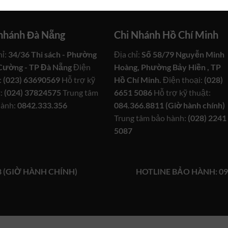
 nhánh Đà Nẵng
Chi Nhánh Hồ Chí Minh
hỉ:
34/36 Thi sách - Phường
Địa chỉ:
Số 58/79 Nguyễn Minh
Cường - TP Đà Nẵng
Điện
Hoàng, Phường Bảy Hiền , TP
:
(023) 63690569
Hỗ trợ kỹ
Hồ Chí Minh.
Điện thoại:
(028)
:
(024) 37824575
Trung tâm
6651 5086
Hỗ trợ kỹ thuật:
hành:
0842.333.356
084.366.8811 (Giờ hành chính)
Trung tâm bảo hành:
(028) 2241
5087
8 (GIỜ HÀNH CHÍNH)
HOTLINE BẢO HÀNH: 09