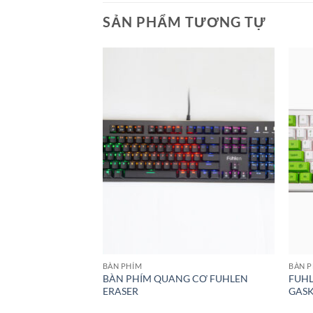
SẢN PHẨM TƯƠNG TỰ
BÀN PHÍM
BÀN 
BÀN PHÍM QUANG CƠ FUHLEN
FUHL
HLEN M87S
ERASER
GASK