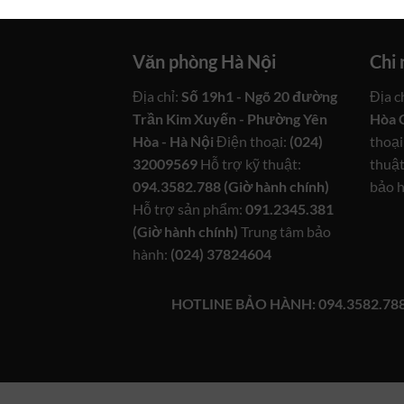
Văn phòng Hà Nội
Chi
Địa chỉ:
Số 19h1 - Ngõ 20 đường
Địa c
Trần Kim Xuyến - Phường Yên
Hòa 
Hòa - Hà Nội
Điện thoại:
(024)
thoại
32009569
Hỗ trợ kỹ thuật:
thuật
094.3582.788 (Giờ hành chính)
bảo 
Hỗ trợ sản phẩm:
091.2345.381
(Giờ hành chính)
Trung tâm bảo
hành:
(024) 37824604
HOTLINE BẢO HÀNH: 094.3582.78