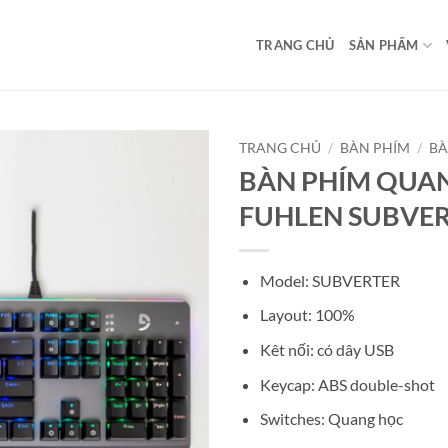
TRANG CHỦ
SẢN PHẨM
TRANG CHỦ
/
BÀN PHÍM
/
BÀ
BÀN PHÍM QUA
FUHLEN SUBVE
Model: SUBVERTER
Layout: 100%
Kêt nối: có dây USB
Keycap: ABS double-shot
Switches: Quang học