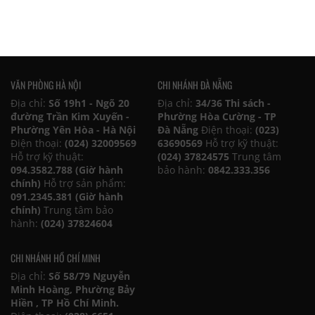
VĂN PHÒNG HÀ NỘI
CHI NHÁNH ĐÀ NẴNG
Địa chỉ:
Số 19h1 - Ngõ 20
Địa chỉ:
34/36 Thi sách -
đường Trần Kim Xuyến -
Phường Hòa Cường - TP
Phường Yên Hòa - Hà Nội
Đà Nẵng
Điện thoại:
(023)
Điện thoại:
(024) 32009569
63690569
Hỗ trợ kỹ thuật:
Hỗ trợ kỹ thuật:
(024) 37824575
Trung tâm
094.3582.788 (Giờ hành
bảo hành:
0842.333.356
chính)
Hỗ trợ sản phẩm:
091.2345.381 (Giờ hành
chính)
Trung tâm bảo
hành:
(024) 37824604
CHI NHÁNH HỒ CHÍ MINH
Địa chỉ:
Số 58/79 Nguyễn
Minh Hoàng, Phường Bảy
Hiền , TP Hồ Chí Minh.