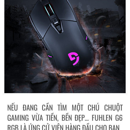
NẾU ĐANG CẦN TÌM MỘT CHÚ CHUỘT
GAMING VỪA TIỀN, BỀN ĐẸP… FUHLEN G6
RGB LÀ ỨNG CỬ VIÊN HÀNG ĐẦU CHO BẠN.