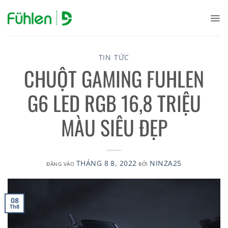
TIN TỨC
CHUỘT GAMING FUHLEN
G6 LED RGB 16,8 TRIỆU
MÀU SIÊU ĐẸP
THÁNG 8 8, 2022
NINZA25
ĐĂNG VÀO
BỞI
08
Th8