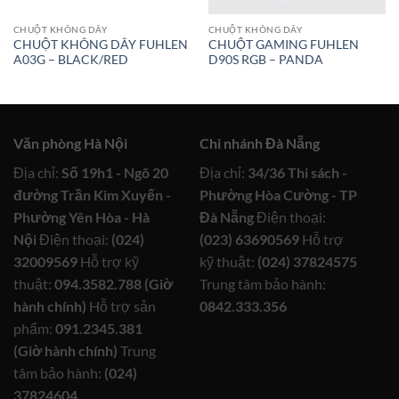
CHUỘT KHÔNG DÂY
CHUỘT KHÔNG DÂY
CHUỘT KHÔNG DÂY FUHLEN
CHUỘT GAMING FUHLEN
A03G – BLACK/RED
D90S RGB – PANDA
Văn phòng Hà Nội
Chi nhánh Đà Nẵng
Địa chỉ:
Số 19h1 - Ngõ 20
Địa chỉ:
34/36 Thi sách -
đường Trần Kim Xuyến -
Phường Hòa Cường - TP
Phường Yên Hòa - Hà
Đà Nẵng
Điện thoại:
Nội
Điện thoại:
(024)
(023) 63690569
Hỗ trợ
32009569
Hỗ trợ kỹ
kỹ thuật:
(024) 37824575
thuật:
094.3582.788 (Giờ
Trung tâm bảo hành:
hành chính)
Hỗ trợ sản
0842.333.356
phẩm:
091.2345.381
(Giờ hành chính)
Trung
tâm bảo hành:
(024)
37824604