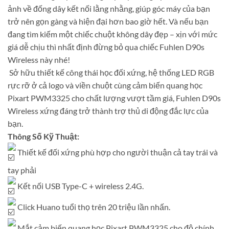
ảnh về đống dây kết nối lằng nhằng, giúp góc máy của bạn
trở nên gọn gàng và hiện đại hơn bao giờ hết. Và nếu bạn
đang tìm kiếm một chiếc chuột không dây đẹp – xịn với mức
giá dễ chịu thì nhất định đừng bỏ qua chiếc Fuhlen D90s
Wireless này nhé!
Sở hữu thiết kế công thái học đối xứng, hệ thống LED RGB
rực rỡ ở cả logo và viền chuột cùng cảm biến quang học
Pixart PWM3325 cho chất lượng vượt tầm giá, Fuhlen D90s
Wireless xứng đáng trở thành trợ thủ di động đắc lực của
bạn.
Thông Số Kỹ Thuật:
Thiết kế đối xứng phù hợp cho người thuận cả tay trái và
tay phải
Kết nối USB Type-C + wireless 2.4G.
Click Huano tuổi thọ trên 20 triệu lần nhấn.
Mắt cảm biến quang học Pixart PWM3325 cho độ chính