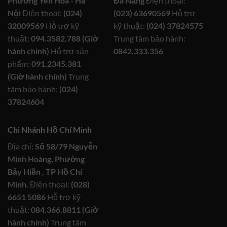
Phường Yên Hòa - Hà
Đà Nẵng
Điện thoại:
Nội
Điện thoại:
(024)
(023) 63690569
Hỗ trợ
32009569
Hỗ trợ kỹ
kỹ thuật:
(024) 37824575
thuật:
094.3582.788 (Giờ
Trung tâm bảo hành:
hành chính)
Hỗ trợ sản
0842.333.356
phẩm:
091.2345.381
(Giờ hành chính)
Trung
tâm bảo hành:
(024)
37824604
Chi Nhánh Hồ Chí Minh
Địa chỉ:
Số 58/79 Nguyễn
Minh Hoàng, Phường
Bảy Hiền , TP Hồ Chí
Minh.
Điện thoại:
(028)
6651 5086
Hỗ trợ kỹ
thuật:
084.366.8811 (Giờ
hành chính)
Trung tâm