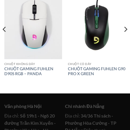
CHUỘT KHÔNG DÂY
CHUỘT CÓ DÂY
CHUỘT GAMING FUHLEN
CHUỘT GAMING FUHLEN G90
D90S RGB – PANDA
PRO X GREEN
Văn phòng Hà Nội
Chi nhánh Đà Nẵng
Địa chỉ:
Số 19h1 - Ngõ 20
Địa chỉ:
34/36 Thi sách -
đường Trần Kim Xuyến -
Phường Hòa Cường - TP