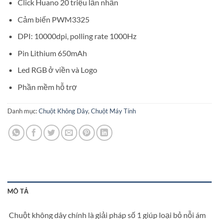
Click Huano 20 triệu lần nhấn
Cảm biến PWM3325
DPI: 10000dpi, polling rate 1000Hz
Pin Lithium 650mAh
Led RGB ở viền và Logo
Phần mềm hỗ trợ
Danh mục:
Chuột Không Dây
,
Chuột Máy Tính
MÔ TẢ
Chuột không dây chính là giải pháp số 1 giúp loại bỏ nỗi ám