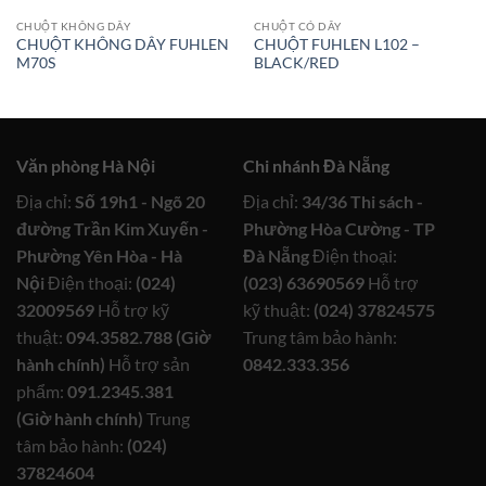
CHUỘT KHÔNG DÂY
CHUỘT CÓ DÂY
CHUỘT KHÔNG DÂY FUHLEN
CHUỘT FUHLEN L102 –
M70S
BLACK/RED
Văn phòng Hà Nội
Chi nhánh Đà Nẵng
Địa chỉ:
Số 19h1 - Ngõ 20
Địa chỉ:
34/36 Thi sách -
đường Trần Kim Xuyến -
Phường Hòa Cường - TP
Phường Yên Hòa - Hà
Đà Nẵng
Điện thoại:
Nội
Điện thoại:
(024)
(023) 63690569
Hỗ trợ
32009569
Hỗ trợ kỹ
kỹ thuật:
(024) 37824575
thuật:
094.3582.788 (Giờ
Trung tâm bảo hành:
hành chính)
Hỗ trợ sản
0842.333.356
phẩm:
091.2345.381
(Giờ hành chính)
Trung
tâm bảo hành:
(024)
37824604