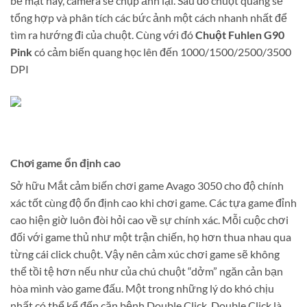
bề mặt này, camera sẽ chụp ảnh lại. Sau đó chuột quang sẽ
tổng hợp và phân tích các bức ảnh một cách nhanh nhất để
tìm ra hướng đi của chuột. Cùng với đó
Chuột Fuhlen G90
Pink
có cảm biến quang học lên đến 1000/1500/2500/3500
DPI
Chơi game ổn định cao
Sở hữu Mắt cảm biến chơi game Avago 3050 cho độ chính
xác tốt cùng độ ổn định cao khi chơi game. Các tựa game đỉnh
cao hiện giờ luôn đòi hỏi cao về sự chính xác. Mỗi cuộc chơi
đối với game thủ như một trận chiến, họ hơn thua nhau qua
từng cái click chuột. Vậy nên cảm xúc chơi game sẽ không
thể tồi tệ hơn nếu như của chú chuột “dởm” ngăn cản bạn
hòa mình vào game đấu. Một trong những lý do khó chịu
nhất có thể kể đến căn bệnh Double Click. Double Click là