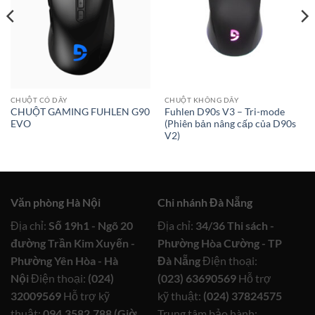
CHUỘT CÓ DÂY
CHUỘT KHÔNG DÂY
CHUỘT GAMING FUHLEN G90
Fuhlen D90s V3 – Tri-mode
EVO
(Phiên bản nâng cấp của D90s
V2)
Văn phòng Hà Nội
Chi nhánh Đà Nẵng
Địa chỉ:
Số 19h1 - Ngõ 20
Địa chỉ:
34/36 Thi sách -
đường Trần Kim Xuyến -
Phường Hòa Cường - TP
Phường Yên Hòa - Hà
Đà Nẵng
Điện thoại:
Nội
Điện thoại:
(024)
(023) 63690569
Hỗ trợ
32009569
Hỗ trợ kỹ
kỹ thuật:
(024) 37824575
thuật:
094.3582.788 (Giờ
Trung tâm bảo hành: