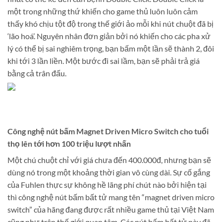
một trong những thứ khiến cho game thủ luôn luôn cảm
thấy khó chịu tột độ trong thế giới ảo mỗi khi nút chuột đã bị
‘lão hoá’. Nguyên nhân đơn giản bởi nó khiến cho các pha xử
lý có thể bị sai nghiêm trọng, bạn bấm một lần sẽ thành 2, đôi
khi tới 3 lần liền. Một bước đi sai lầm, bạn sẽ phải trả giá
bằng cả trân đấu.
Công nghệ nút bấm Magnet Driven Micro Switch cho tuổi
thọ lên tới hơn 100 triệu lượt nhấn
Một chú chuột chỉ với giá chưa đến 400.000đ, nhưng bạn sẽ
dùng nó trong một khoảng thời gian vô cùng dài. Sự cố gắng
của Fuhlen thực sự không hề lãng phí chút nào bởi hiện tại
thì công nghệ nút bấm bất tử mang tên “magnet driven micro
switch” của hãng đang được rất nhiều game thủ tại Việt Nam
cũng như trên thế giới quan tâm. Các nút bấm bất tử này đã