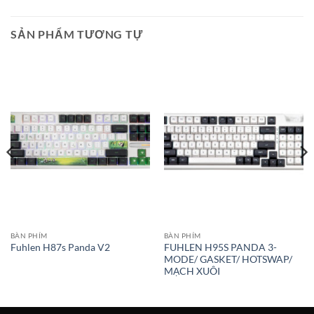
SẢN PHẨM TƯƠNG TỰ
BÀN PHÍM
BÀN PHÍM
FUHLEN H95S PANDA 3-
Fuhlen H87s Panda V2
MODE/ GASKET/ HOTSWAP/
MẠCH XUÔI