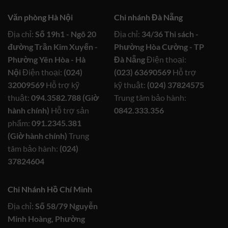
Văn phòng Hà Nội
Chi nhánh Đà Nẵng
Địa chỉ:
Số 19h1 - Ngõ 20
Địa chỉ:
34/36 Thi sách -
đường Trần Kim Xuyến -
Phường Hòa Cường - TP
Phường Yên Hòa - Hà
Đà Nẵng
Điện thoại:
Nội
Điện thoại:
(024)
(023) 63690569
Hỗ trợ
32009569
Hỗ trợ kỹ
kỹ thuật:
(024) 37824575
thuật:
094.3582.788 (Giờ
Trung tâm bảo hành:
hành chính)
Hỗ trợ sản
0842.333.356
phẩm:
091.2345.381
(Giờ hành chính)
Trung
tâm bảo hành:
(024)
37824604
Chi Nhánh Hồ Chí Minh
Địa chỉ:
Số 58/79 Nguyễn
Minh Hoàng, Phường