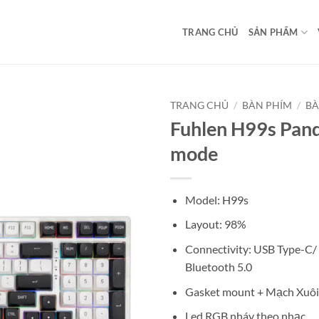
TRANG CHỦ
SẢN PHẨM
TRANG CHỦ
/
BÀN PHÍM
/
BÀ
Fuhlen H99s Panda
mode
Model: H99s
Layout: 98%
Connectivity: USB Type-C/
Bluetooth 5.0
Gasket mount + Mạch Xuôi
Led RGB nháy theo nhạc