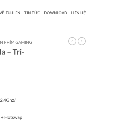
VỀ FUHLEN
TIN TỨC
DOWNLOAD
LIÊN HỆ
N PHÍM GAMING
 – Tri-
 2.4Ghz/
 + Hotswap