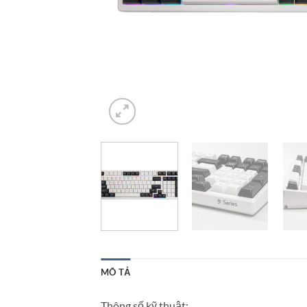
MÔ TẢ
Thông số kỹ thuật: