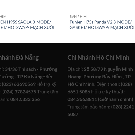
PHÍM
BÀN PHÍM
EN H95S SAOLA 3-MODE/
Fuhlen H75s Panda V2 3-MODE/
ET/ HOTSWAP/ MẠCH XUÔI
GASKET/ HOTSWAP/ MẠCH XUÔI
 nhánh Đà Nẵng
Chi Nhánh Hồ Chí Minh
hỉ:
34/36 Thi sách - Phường
Địa chỉ:
Số 58/79 Nguyễn Minh
Cường - TP Đà Nẵng
Điện
Hoàng, Phường Bảy Hiền , TP
:
(023) 63690569
Hỗ trợ kỹ
Hồ Chí Minh.
Điện thoại:
(028)
:
(024) 37824575
Trung tâm
6651 5086
Hỗ trợ kỹ thuật:
hành:
0842.333.356
084.366.8811 (Giờ hành chính)
Trung tâm bảo hành:
(028) 2241
5087