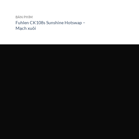
BÀN PHÍM
Fuhlen CK108s Sunshine Hotswap –
Mạch xuôi