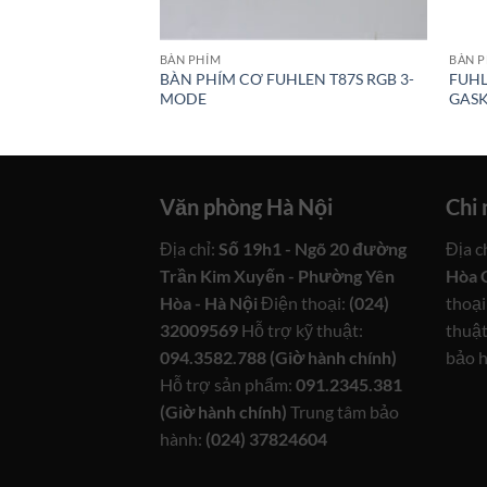
BÀN PHÍM
BÀN 
NDA 3-MODE/
BÀN PHÍM CƠ FUHLEN T87S RGB 3-
FUHL
P/ MẠCH XUÔI
MODE
GASK
Văn phòng Hà Nội
Chi
Địa chỉ:
Số 19h1 - Ngõ 20 đường
Địa c
Trần Kim Xuyến - Phường Yên
Hòa 
Hòa - Hà Nội
Điện thoại:
(024)
thoại
32009569
Hỗ trợ kỹ thuật:
thuật
094.3582.788 (Giờ hành chính)
bảo 
Hỗ trợ sản phẩm:
091.2345.381
(Giờ hành chính)
Trung tâm bảo
hành:
(024) 37824604