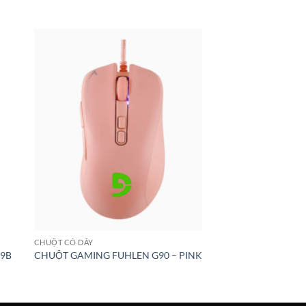
CHUỘT CÓ DÂY
9B
CHUỘT GAMING FUHLEN G90 – PINK