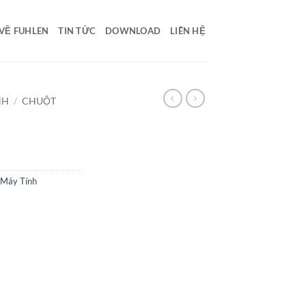
VỀ FUHLEN
TIN TỨC
DOWNLOAD
LIÊN HỆ
NH
/
CHUỘT
 Máy Tính