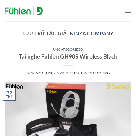
Bỏ
qua
nội
dung
LƯU TRỮ TÁC GIẢ:
NINZA COMPANY
UNCATEGORIZED
Tai nghe Fuhlen GH90S Wireless Black
ĐĂNG VÀO
THÁNG 1 22, 2024
BỞI
NINZA COMPANY
22
Th1