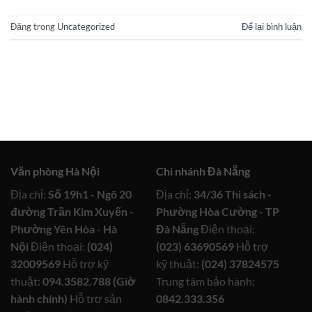
Đăng trong
Uncategorized
Để lại bình luận
Văn phòng Hà Nội
Chi nhánh Đà Nẵng
Địa chỉ:
Số 19h1 - Ngõ 20
Địa chỉ:
34/36 Thi sách -
đường Trần Kim Xuyến -
Phường Hòa Cường - TP
Phường Yên Hòa - Hà
Đà Nẵng
Điện thoại:
Nội
Điện thoại:
(024)
(023) 63690569
Hỗ trợ
32009569
Hỗ trợ kỹ
kỹ thuật:
(024) 37824575
thuật:
094.3582.788 (Giờ
Trung tâm bảo hành:
hành chính)
Hỗ trợ sản
0842.333.356