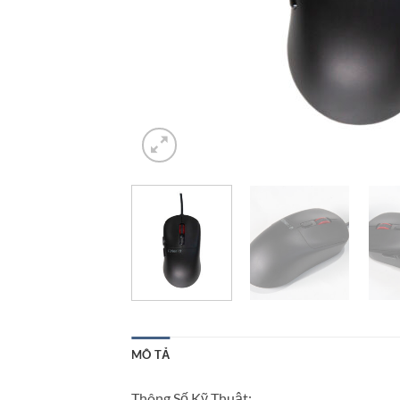
MÔ TẢ
Thông Số Kỹ Thuật: