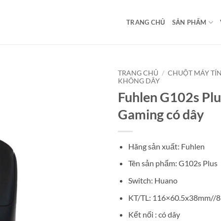
TRANG CHỦ
SẢN PHẨM
TRANG CHỦ
/
CHUỘT MÁY TÍ
KHÔNG DÂY
Fuhlen G102s Plu
Gaming có dây
Hãng sản xuất: Fuhlen
Tên sản phẩm: G102s Plus
Switch: Huano
KT/TL: 116×60.5x38mm//8
Kết nối : có dây