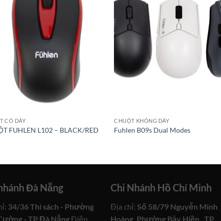
T CÓ DÂY
CHUỘT KHÔNG DÂY
T FUHLEN L102 – BLACK/RED
Fuhlen B09s Dual Modes
 nhánh Đà Nẵng
Chi Nhánh Hồ Chí Minh
hỉ:
34/36 Thi sách - Phường
Địa chỉ:
Số 58/79 Nguyễn Minh
Cường - TP Đà Nẵng
Điện
Hoàng, Phường Bảy Hiền , TP