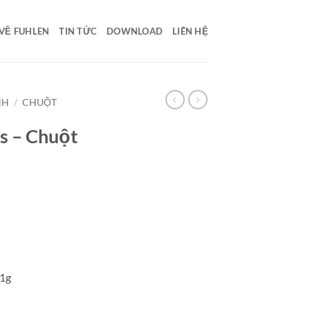
VỀ FUHLEN
TIN TỨC
DOWNLOAD
LIÊN HỆ
NH
/
CHUỘT
s – Chuột
1g